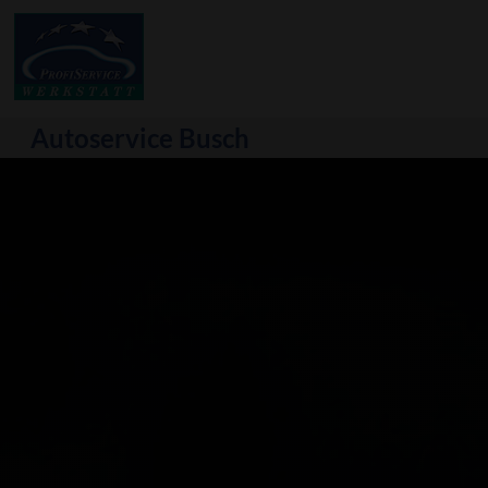
Autoservice Busch